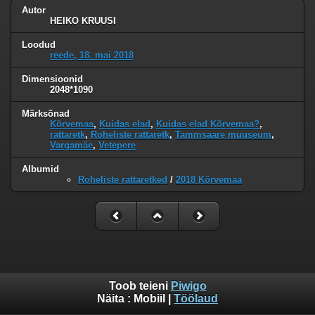
Autor
HEIKO KRUUSI
Loodud
reede, 18. mai 2018
Dimensioonid
2048*1090
Märksõnad
Kõrvemaa
,
Kuidas elad
,
Kuidas elad Kõrvemaa?
,
rattaretk
,
Roheliste rattaretk
,
Tammsaare muuseum
,
Vargamäe
,
Vetepere
Albumid
Roheliste rattaretked
/
2018 Kõrvemaa
Toob teieni
Piwigo
Näita :
Mobiil
|
Töölaud