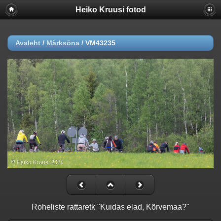
Heiko Kruusi fotod
Avaleht
/
Märksõna
/
VM43235
Roheliste rattaretk "Kuidas elad, Kõrvemaa?"